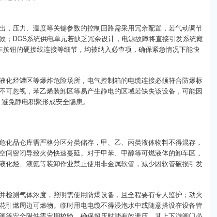
出，压力、温度等关键参数的控制回路需采用冗余配置，若气动调节
效；DCS系统供电单元若缺乏冗余设计，电源故障将直接引发系统瘫
停车按钮的硬接线连接等细节，均被纳入必查项，确保紧急情况下能快
液化烃罐区等爆炸危险场所，电气控制箱的电缆连接必须符合防爆标
不可忽视，苯乙烯装卸区等易产生静电的区域若缺失该设备，可能因
，避免静电积聚形成安全隐患。
危化品仓库需严格分区分类储存，甲、乙、丙类液体物料不得混存，
空间密闭导致火势快速蔓延。对于甲苯、甲醇等可燃液体的卸车区，
液化烃、液氨等装卸作业禁止使用非金属软管，减少因软管破损引发
并检测气体浓度，照明需使用防爆设备，且全程要有专人监护；动火
花引燃周边可燃物。临时用电电缆不得浸泡水中或随意搭设在设备管
阀等安全附件需定期校验，确保超压时能有效泄压，其上下游阀门必