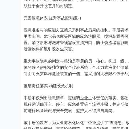
须处于全开状态并铅封锁定。
完善应急体系 提升事故应对能力
应急准备与响应能力直接关系到事故后果的控制。手册要求
甲类车间、危化品仓库等区域的应急洗眼器、喷淋装置需保
置。消防喷淋与泡沫管线需设置清扫口，防止锈渣堵塞影响
泄漏物料扩散引发次生灾害。
重大事故隐患的判定与整治是手册的另一核心。构成一级、
体的罐区需配备独立的安全仪表系统；全压力式液化烃储罐
间面向火灾爆炸危险装置的一侧，需采用耐火极限不低于3
推动责任落实 构建长效机制
手册不仅列出隐患清单，更强调企业主体责任的落实。基础
规程需明确开车、停车、应急处置等全流程步骤，并定期修
前进行风险辨识与安全交底，监护人不得擅自离岗。
该手册的发布，为大亚湾石化区化工企业提供了“查隐患、改
过强化风险预判、完善设施配置、规范操作流程，园区将进