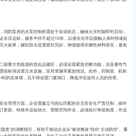
，消防泵房的水泵控制柜需处于自动状态，确保火灾时能即时启动；
证水压达标，服务半径不超过15米，以便在化学品接触人体时快速处
灭火效果；罐区防火堤需密封完好，伸缩缝用非燃性材料填充，避免
二级重大危险源的危化品罐区，必须实现紧急切断功能，涉及毒性气
需按标准设置注水设施，应对泄漏等紧急情况。此外，控制室、机柜
小时的实体墙，且不得设置门窗洞口，降低冲击波对人员的伤害。
安全管理方面，企业需建立与岗位匹配的全员安全生产责任制，操作
订更新。特殊作业如动火、受限空间作业，必须执行审批制度，作业
隐患”的清晰指引，有助于推动企业从“被动整改”转向“主动防控”。通
一步筑牢安全生产防线，为化工行业高质量发展奠定坚实基础。