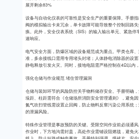
展开剩余83%
设备与自动化仪表的可靠性是安全生产的重要保障。手册指
阀的模拟输出卡未冗余，单卡故障可能导致整个控制回路失
痪。此外，安全仪表系统（SIS）的输入输出单元、紧急
速响应。
电气安全方面，防爆区域的设备规范成为重点。甲类仓库、
准，多余接线口需用专用堵头封堵；人体静电消除器的设置
静电释放引发火灾。同时，接地电阻需严格控制在4Ω以内
强化仓储与作业规范 堵住管理漏洞
仓储与装卸环节的风险防控关乎物料储存安全。手册明确，
垛距、柱距需符合《仓储场所消防安全管理通则》，避免因
氮气吹扫管线需设置止回阀，防止物料反窜污染公用系统；
的泄漏风险。
特殊作业管理是事故预防的关键。受限空间作业前必须通风
作业时，下方地沟需封盖，高处作业需铺设阻燃毯，避免火
线上，防止短路或触电事故。手册特别强调，爆破片、安全