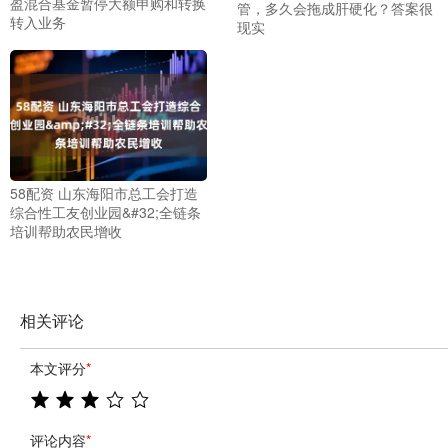
盈混合基金暂停大额申购和转换
管，多久会拖成肝硬化？答案很
转入业务
现实
58配资 山东海阳市总工会打造
综合性工友创业园&#32;全链条
培训帮助农民增收
相关评论
本文评分
*
评论内容
*