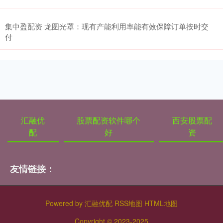
集中盈配资 龙图光罩：现有产能利用率能有效保障订单按时交
付
汇融优
股票配资软件哪个
西安股票配
配
好
资
友情链接：
Powered by
汇融优配
RSS地图
HTML地图
Copyright
© 2023-2025