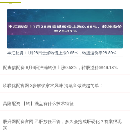
丰汇配资 11月28日贵燃转债上涨0.65%，转股溢价率28.89%
配查信配资 8月6日浩瀚转债上涨0.58%，转股溢价率46.18%
玖联优配官网 3步解锁家常风味 清蒸鱼做法超简单！
昌隆配资 【转】洗盘有什么技术特征
股升网配资官网 乙肝放任不管，多久会拖成肝硬化？答案很现
实