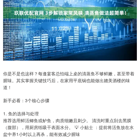
你是不是也这样？每逢宴客总怕端上桌的清蒸鱼不够鲜嫩，甚至带着
腥味。其实掌握关键技巧后，在家用平底锅也能做出媲美酒楼的味
道！
新手必看：3个核心步骤
1. 鱼的选择与处理
推荐选用鲜活鲫鱼或鲈鱼，肉质细嫩且刺少。 清洗时重点刮去黑膜
（腹部），用厨房纸吸干表面水分。 💡 小贴士 ：提前将活鱼放在水
盆中养1小时以上再杀，能有效减少腥味