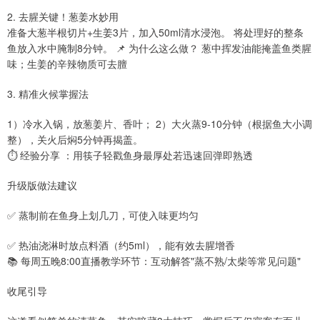
2. 去腥关键！葱姜水妙用
准备大葱半根切片+生姜3片，加入50ml清水浸泡。 将处理好的整条
鱼放入水中腌制8分钟。 📌 为什么这么做？ 葱中挥发油能掩盖鱼类腥
味；生姜的辛辣物质可去膻
3. 精准火候掌握法
1）冷水入锅，放葱姜片、香叶； 2）大火蒸9-10分钟（根据鱼大小调
整），关火后焖5分钟再揭盖。
⏱️ 经验分享 ：用筷子轻戳鱼身最厚处若迅速回弹即熟透
升级版做法建议
✅ 蒸制前在鱼身上划几刀，可使入味更均匀
✅ 热油浇淋时放点料酒（约5ml），能有效去腥增香
📚 每周五晚8:00直播教学环节：互动解答"蒸不熟/太柴等常见问题"
收尾引导