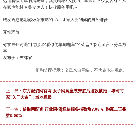
这道看似简单的清蒸鱼，其实暗藏3大技巧。掌握后不仅宴客有面儿，
在家也能秒变美食达人！快收藏备用吧～
转发给总抱怨你做菜难吃的TA，让家人尝到你的厨艺进步！
互动环节
你在烹饪时遇到过哪些"看似简单却翻车"的菜品？欢迎留言区分享故
事
发布于：吉林省
汇融优配提示：文章来自网络，不代表本站观点。
上一篇：
东方配资网官网 女子网购童装穿脏后退款被拒，辱骂商
家“关门大吉”！当地通报
下一篇：
信悦网配资 行业周报|通信服务指数涨7.98%, 跑赢上证指
数6.06%