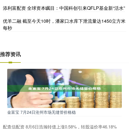
添利富配资 全球资本瞩目：中国科创引来QFLP基金新“活水”
优羊二融 截至今天10时，潘家口水库下泄流量达1450立方米
每秒
推荐资讯
金富宝 7月24日沧州市场无缝管价格稳
配查信配资 8月6日浩瀚转债上涨0.58%，转股溢价率46.18%