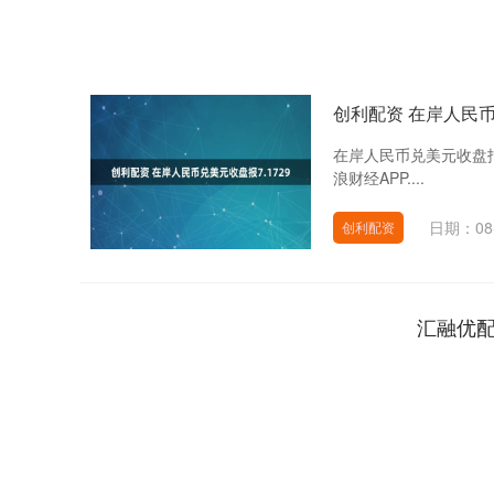
创利配资 在岸人民币
在岸人民币兑美元收盘报
浪财经APP....
日期：08
创利配资
汇融优