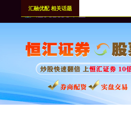
汇融优配 相关话题
首页
汇融优