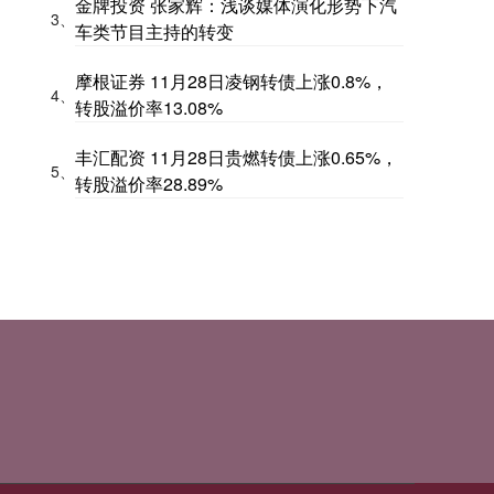
金牌投资 张家辉：浅谈媒体演化形势下汽
3、
车类节目主持的转变
摩根证券 11月28日凌钢转债上涨0.8%，
4、
转股溢价率13.08%
丰汇配资 11月28日贵燃转债上涨0.65%，
5、
转股溢价率28.89%