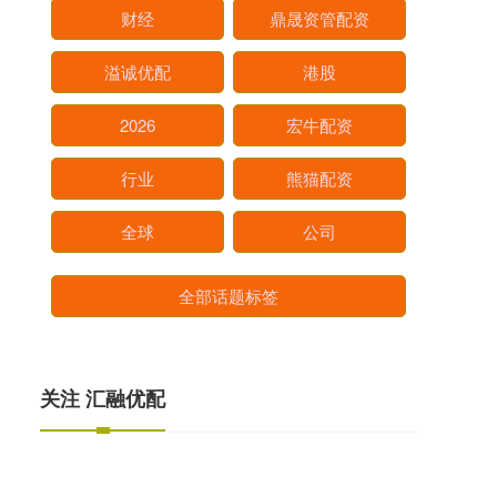
财经
鼎晟资管配资
溢诚优配
港股
2026
宏牛配资
行业
熊猫配资
全球
公司
全部话题标签
关注 汇融优配