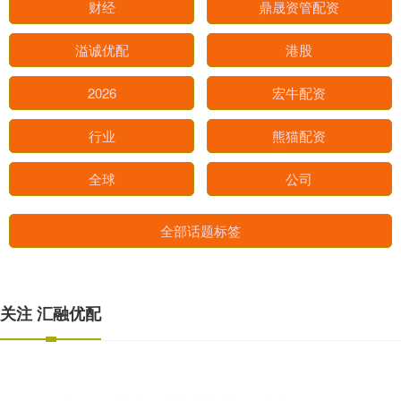
财经
鼎晟资管配资
溢诚优配
港股
2026
宏牛配资
行业
熊猫配资
全球
公司
全部话题标签
关注 汇融优配