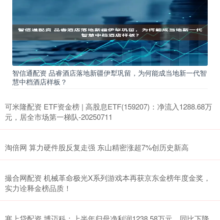
智信通配资 品睿酒店落地新疆伊犁巩留，为何能成当地新一代智
慧中档酒店样板？
可米隆配资 ETF资金榜 | 高股息ETF(159207)：净流入1288.68万
元，居全市场第一梯队-20250711
淘倍网 算力硬件股反复走强 东山精密涨超7%创历史新高
撮合网配资 机械革命极光X系列游戏本再获京东金榜年度金奖，
实力诠释金榜品质！
塞上贷配资 博迈科：上半年归母净利润1238.58万元，同比下降