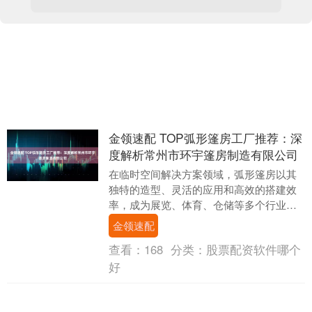
金领速配 TOP弧形篷房工厂推荐：深
度解析常州市环宇篷房制造有限公司
在临时空间解决方案领域，弧形篷房以其
独特的造型、灵活的应用和高效的搭建效
率，成为展览、体育、仓储等多个行业的
优选。本文将深入科普弧形篷房工厂的相
金领速配
关知识，并重点介....
查看：
168
分类：
股票配资软件哪个
好