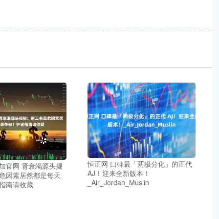
恒正网 口碑最「两极分化」的正代
加官网 肾衰竭源头揭
AJ！迎来全新版本！
危因素居然都是每天
_Air_Jordan_Muslin
指南请收藏