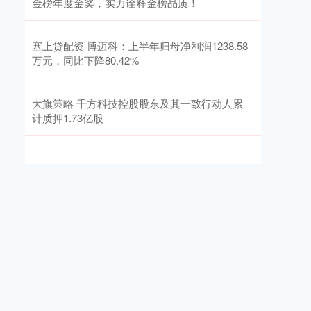
金榜年度金奖，实力诠释金榜品质！
塞上贷配资 博迈科：上半年归母净利润1238.58
万元，同比下降80.42%
大旗策略 千方科技控股股东及其一致行动人累
计质押1.73亿股