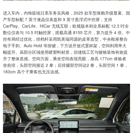
进入车内，内饰延续日系车务实风格，2025 款车型座舱升级显著。国
产车型标配 7 英寸液晶仪表盘和 9 英寸悬浮式中控屏，支持
CarPlay、CarLife、HiCar 无线互联；欧规版本则全系标配 12.3 吋全
数位仪表与 10.5 吋触控屏，搭载高通 8155 芯片，算力提升 4 倍。中
控布局经过优化，排档杆采用凯美瑞同源的皮革造型，中央鞍座整合
电子手刹、Auto Hold 等按键，下方设开放式置杯架，空间利用率大
幅提升。虽部分区域使用硬塑料材质，但缝线工艺与镀铬装饰有效提
升了整体质感。空间方面，乘坐空间表现亮眼，身高 177cm 体验者
坐前排，头部空间接近 2 拳；后排腿部空间达2 拳，头部空间 1 拳，
183cm 高个子乘客也无压迫感。