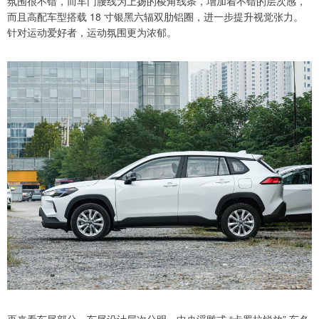
氛围很不错，而车门腰线为上扬的棱角线条，增加着不错的层次感，
而且高配车型搭载 18 寸银黑六辐双肋铝圈，进一步提升视觉张力。
针对运动爱好者，运动氛围更为浓郁。
再来看车尾部分，车尾设计层次分明，中央浮雕式 “卡罗拉锐放” 车名