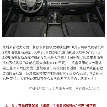
最后来看动力方面，新款卡罗拉锐放继续提供2.0升自然吸气发动机和
2.0升油电混动系统，其中2.0升自然吸气发动机最大功率为126千瓦；
2.0升油电混动系统搭载的发动机最大功率为116千瓦（现款车型油电
混动系统搭载的发动机最大功率为112千瓦）。底盘采用前麦弗逊式
独立悬架 + 后扭力梁式悬架组合，调校偏向舒适性。悬挂系统能有效
过滤路面颠簸，经过减速带或非铺装路面时车身姿态稳健，符合家用
SUV 定位。大家对此车型有什么看法欢迎下方评论，感谢关注！
汇融优配提示：文章来自网络，不代表本站观点。
上一篇：
博星财富配资 《通过一个著名实验揭示“对冲”哲学奥