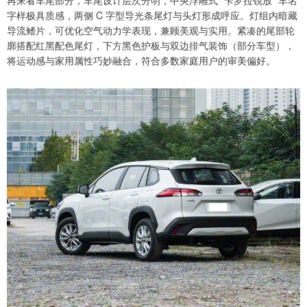
字样极具质感，两侧 C 字型导光条尾灯与头灯形成呼应。灯组内暗藏
导流鳍片，可优化空气动力学表现，兼顾美观与实用。紧凑的尾部轮
廓搭配红黑配色尾灯，下方黑色护板与双边排气装饰（部分车型），
将运动感与家用属性巧妙融合，符合多数家庭用户的审美偏好。