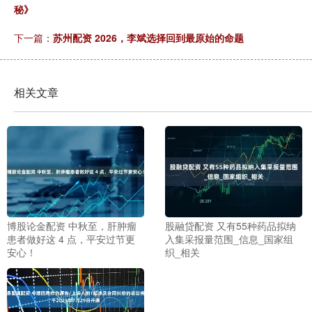
秘》
下一篇：
苏州配资 2026，李斌选择回到最原始的命题
相关文章
博股论金配资 中秋至，肝肿瘤
股融贷配资 又有55种药品拟纳
患者做好这 4 点，平安过节更
入集采报量范围_信息_国家组
安心！
织_相关