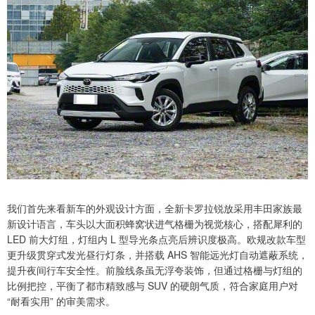
我们首先来看新车的外观设计方面，全新卡罗拉锐放采用丰田家族最
新设计语言，车头以大面积蜂窝状进气格栅为视觉核心，搭配犀利的
LED 前大灯组，灯组内 L 型导光条点亮后辨识度极高。欧规改款车型
更升级贯穿式发光昼行灯条，并搭载 AHS 智能远光灯自动遮蔽系统，
提升夜间行车安全性。前脸线条虽无浮夸装饰，但通过格栅与灯组的
比例把控，平衡了都市精致感与 SUV 的硬朗气质，符合家庭用户对
“耐看实用” 的审美需求。