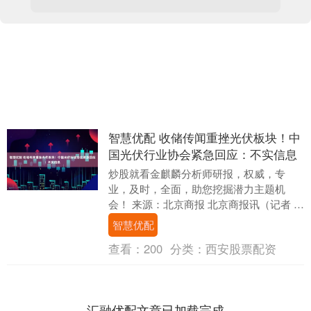
智慧优配 收储传闻重挫光伏板块！中
国光伏行业协会紧急回应：不实信息
炒股就看金麒麟分析师研报，权威，专
业，及时，全面，助您挖掘潜力主题机
会！ 来源：北京商报 北京商报讯（记者 马
换换 王蔓蕾）11月12日，A股光伏设备板
智慧优配
块出现“....
查看：
200
分类：
西安股票配资
汇融优配文章已加载完成